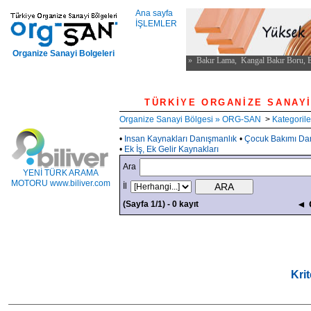
Ana sayfa
İŞLEMLER
Organize Sanayi Bolgeleri
TÜRKİYE ORGANİ
Organize Sanayi Bölgesi » ORG-SAN
>
Kategorile
•
Insan Kaynakları Danışmanlık
•
Çocuk Bakımı Da
•
Ek İş, Ek Gelir Kaynakları
Ara
YENİ TÜRK ARAMA
MOTORU www.biliver.com
İl
◄ 
(Sayfa 1/1) - 0 kayıt
Kri