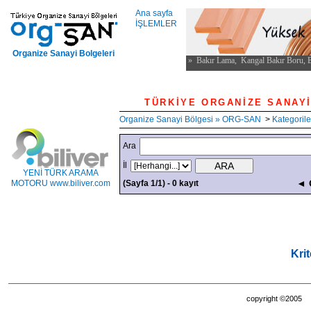
Ana sayfa
İŞLEMLER
Organize Sanayi Bolgeleri
TÜRKİYE ORGANİ
Organize Sanayi Bölgesi » ORG-SAN
>
Kategorile
Ara
İl
YENİ TÜRK ARAMA
◄ 
MOTORU www.biliver.com
(Sayfa 1/1) - 0 kayıt
Kri
copyright ©200