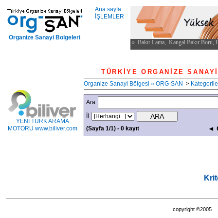
Ana sayfa
İŞLEMLER
Organize Sanayi Bolgeleri
TÜRKİYE ORGANİ
Organize Sanayi Bölgesi » ORG-SAN
>
Kategorile
Ara
İl
YENİ TÜRK ARAMA
◄ 
MOTORU www.biliver.com
(Sayfa 1/1) - 0 kayıt
Kri
copyright ©200