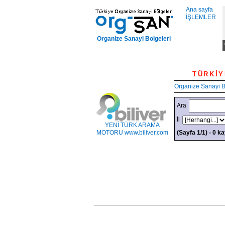
Ana sayfa
İŞLEMLER
Organize Sanayi Bolgeleri
TÜR
Organize Sanayi 
Ara
İl
YENİ TÜRK ARAMA
MOTORU www.biliver.com
(Sayfa 1/1) - 0 ka