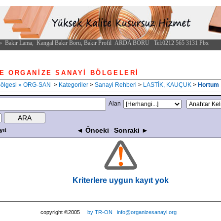
KİYE ORGANİZE SANAYİ BÖLGEL
Bölgesi » ORG-SAN
>
Kategoriler
>
Sanayi Rehberi
>
LASTİK, KAUÇUK
>
Hortum
Alan
◄ Önceki
Sonraki ►
yıt
-
Kriterlere uygun kayıt yok
copyright ©2005
by TR-ON
info@organizesanayi.org