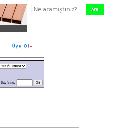
ERİ
Üye Ol
»
Sayfa no.